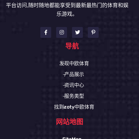
平台访问,随时随地都能享受到最新最热门的体育和娱
乐游戏。
导航
发现中欧体育
产品展示
资讯中心
服务类型
找到zoty中欧体育
网站地图