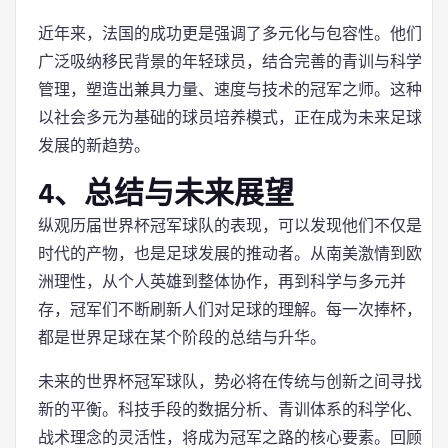
近年来，法国的成功更是强调了多元化与包容性。他们
广泛吸纳移民背景的年轻球员，结合完善的青训与科学
管理，塑造出兼具力量、速度与技术的冠军之师。这种
以社会多元为基础的球员培养模式，正在成为未来足球
发展的新趋势。
4、总结与未来展望
纵观历届世界杯冠军球队的表现，可以发现他们不仅是
时代的产物，也是足球发展的推动者。从南美激情到欧
洲理性，从个人英雄到整体协作，再到科学与多元并
存，冠军们不断刷新人们对足球的理解。每一次捧杯，
都是世界足球在某个阶段的总结与升华。
未来的世界杯冠军球队，势必将在传统与创新之间寻找
新的平衡。科技手段的数据分析、青训体系的科学化、
战术理念的灵活性，将成为冠军之路的核心要素。回顾