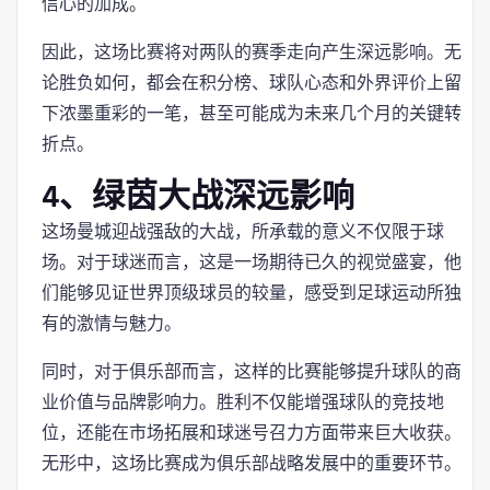
信心的加成。
因此，这场比赛将对两队的赛季走向产生深远影响。无
论胜负如何，都会在积分榜、球队心态和外界评价上留
下浓墨重彩的一笔，甚至可能成为未来几个月的关键转
折点。
4、绿茵大战深远影响
这场曼城迎战强敌的大战，所承载的意义不仅限于球
场。对于球迷而言，这是一场期待已久的视觉盛宴，他
们能够见证世界顶级球员的较量，感受到足球运动所独
有的激情与魅力。
同时，对于俱乐部而言，这样的比赛能够提升球队的商
业价值与品牌影响力。胜利不仅能增强球队的竞技地
位，还能在市场拓展和球迷号召力方面带来巨大收获。
无形中，这场比赛成为俱乐部战略发展中的重要环节。