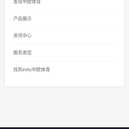
发现中欧体育
产品展示
资讯中心
服务类型
找到zoty中欧体育