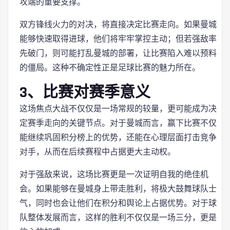
攻端的重要支撑。
双方锋线火力的对决，将直接决定比赛走向。如果曼城
能够快速取得进球，他们将牢牢掌控主动；但若强敌率
先破门，则可能打乱曼城的部署，让比赛陷入难以预料
的僵局。这种不确定性正是足球比赛的魅力所在。
3、比赛对赛季意义
这场焦点大战不仅仅是一场常规的较量，更可能成为决
定赛季走向的关键节点。对于曼城而言，赢下比赛不仅
能继续巩固积分榜上的优势，还能在心理层面打击竞争
对手，从而在后续赛程中占据更大主动权。
对于强敌来说，这场比赛更是一次证明自我的绝佳机
会。如果能够在曼城身上带走胜利，将极大鼓舞球队士
气，同时也会让他们在积分和舆论上占据优势。对于球
队整体发展而言，这样的胜利不仅仅是一场三分，更是