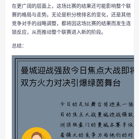
在更广阔的层面上，这场比赛的结果还可能影响整个联
赛的格局与走势。无论是积分榜排名的变化，还是其他
竞争对手的战略调整，都将因这场比赛的结果而发生连
锁反应，从而推动整个联赛进入新的阶段。
总结：