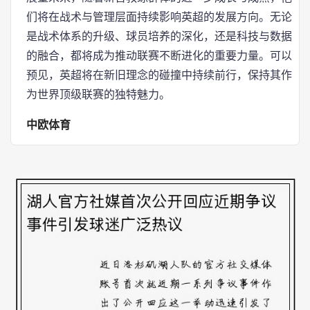
们将在战术与管理层面持续影响英超的发展方向。无论
是战术体系的升级、球员培养的深化，还是科技与数据
的融合，都将成为推动联赛不断进化的重要力量。可以
预见，英超将在新旧理念的碰撞中持续前行，保持其作
为世界顶级联赛的独特魅力。
中欧体育