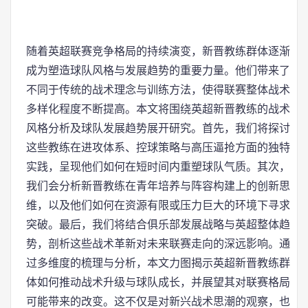
随着英超联赛竞争格局的持续演变，新晋教练群体逐渐
成为塑造球队风格与发展趋势的重要力量。他们带来了
不同于传统的战术理念与训练方法，使得联赛整体战术
多样化程度不断提高。本文将围绕英超新晋教练的战术
风格分析及球队发展趋势展开研究。首先，我们将探讨
这些教练在进攻体系、控球策略与高压逼抢方面的独特
实践，呈现他们如何在短时间内重塑球队气质。其次，
我们会分析新晋教练在青年培养与阵容构建上的创新思
维，以及他们如何在资源有限或压力巨大的环境下寻求
突破。最后，我们将结合俱乐部发展战略与英超整体趋
势，剖析这些战术革新对未来联赛走向的深远影响。通
过多维度的梳理与分析，本文力图揭示英超新晋教练群
体如何推动战术升级与球队成长，并展望其对联赛格局
可能带来的改变。这不仅是对新兴战术思潮的观察，也