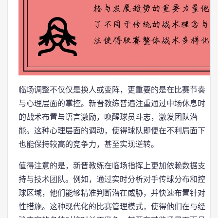
临场调整不仅仅是换人或变阵，更重要的是在比赛节奏
与心理层面的掌控。新晋教练普遍注重通过中场休息时
的战术布置与语言激励，唤醒球员斗志，激发团队潜
能。这种心理层面的调动，使得球队即便在不利局面下
也能保持较高的竞争力，甚至实现逆转。
值得注意的是，新晋教练在临场指挥上更加依赖数据支
持与技术团队。例如，通过实时分析对手传球分布和控
球区域，他们能够精准判断潜在威胁，并快速布置针对
性措施。这种现代化的比赛管理模式，使得他们在与经