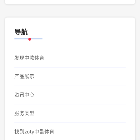
导航
发现中欧体育
产品展示
资讯中心
服务类型
找到zoty中欧体育