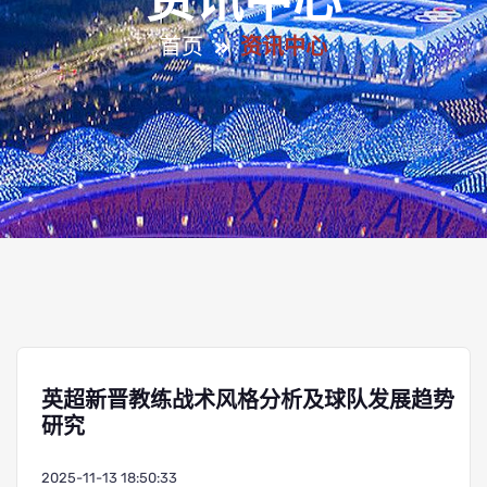
资讯中心
首页
资讯中心
英超新晋教练战术风格分析及球队发展趋势
研究
2025-11-13 18:50:33