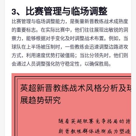
3、比赛管理与临场调整
比赛管理与临场调整能力，是衡量新晋教练战术成熟度
的重要标志。在实际比赛中，他们往往展现出敏锐的洞
察力，能够根据对手变化及时调整战术布置。例如，当
球队在上半场被压制时，一些教练会迅速调整边路进攻
方式，利用速度优势打破僵局；当比分领先时，他们则
会通过人员调整强化防守稳定性，以确保胜局。