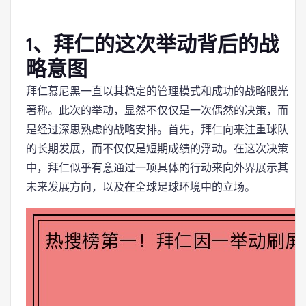
1、拜仁的这次举动背后的战
略意图
拜仁慕尼黑一直以其稳定的管理模式和成功的战略眼光
著称。此次的举动，显然不仅仅是一次偶然的决策，而
是经过深思熟虑的战略安排。首先，拜仁向来注重球队
的长期发展，而不仅仅是短期成绩的浮动。在这次决策
中，拜仁似乎有意通过一项具体的行动来向外界展示其
未来发展方向，以及在全球足球环境中的立场。