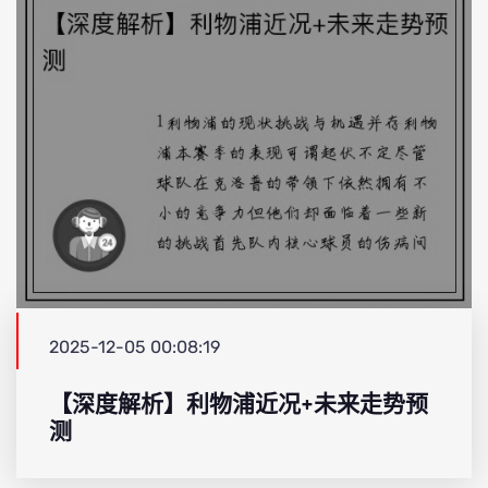
2025-12-05 00:08:19
【深度解析】利物浦近况+未来走势预
测