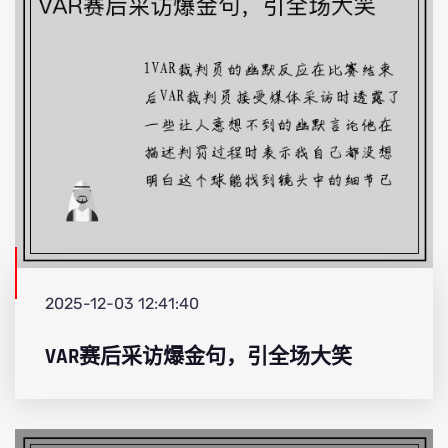
2025-12-03 12:41:40
VAR赛后采访爆金句，引全场大笑