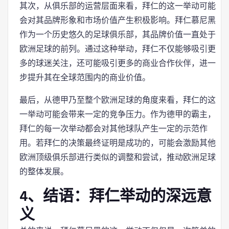
其次，从俱乐部的运营层面来看，拜仁的这一举动可能
会对其品牌形象和市场价值产生积极影响。拜仁慕尼黑
作为一个历史悠久的足球俱乐部，其品牌价值一直处于
欧洲足球的前列。通过这种举动，拜仁不仅能够吸引更
多的球迷关注，还可能吸引更多的商业合作伙伴，进一
步提升其在全球范围内的商业价值。
最后，从德甲乃至整个欧洲足球的角度来看，拜仁的这
一举动可能会带来一定的竞争压力。作为德甲的霸主，
拜仁的每一次举动都会对其他球队产生一定的示范作
用。若拜仁的决策最终证明是成功的，可能会激励其他
欧洲顶级俱乐部进行类似的调整和尝试，推动欧洲足球
的整体发展。
4、结语：拜仁举动的深远意
义