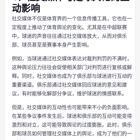
动影响
社交媒体不仅是体育界的一个信息传播工具，它也在一
定程度上推动了体育舆论的变化。尤其是在中超联赛
中，球迷的声音往往通过社交媒体放大，从而对俱乐
部、球员甚至是赛事本身产生影响。
例如，当球迷通过社交媒体表达对裁判判罚的不满时，
这种舆论压力往往会促使相关部门对判罚进行复核或解
释。同时，社交媒体也成为了俱乐部与球迷进行互动的
重要渠道。俱乐部通过社交媒体回应球迷的意见和建
议，有时能够化解部分争议，维护球迷的情感联系。
但是，社交媒体的互动性也可能带来不小的负面影响。
在某些争议事件发生后，球迷和俱乐部的互动可能变得
激烈和对立，这可能导致舆论的过度膨胀。此时，俱乐
部和球员如何管理社交媒体上的舆论，成为了他们的一