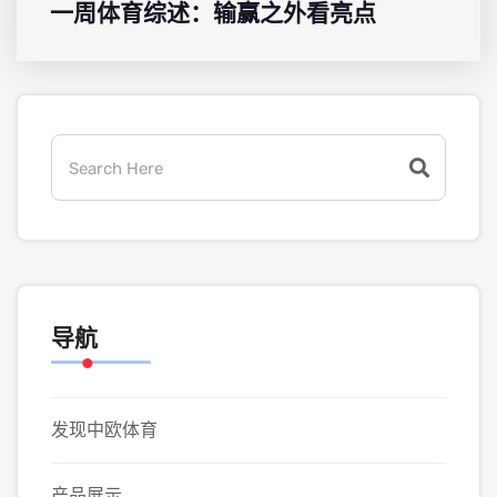
一周体育综述：输赢之外看亮点
导航
发现中欧体育
产品展示