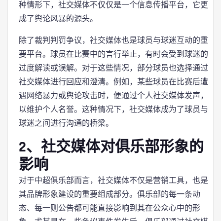
种情形下，社交媒体不仅仅是一个信息传播平台，它更
成了舆论风暴的源头。
除了裁判判罚争议，社交媒体也是球员与球迷互动的重
要平台。球员在比赛中的言行举止，有时会受到球迷的
过度解读或误解。对于这些情况，部分球员也选择通过
社交媒体进行回应和澄清。例如，某些球员在比赛后遭
遇网络暴力或舆论攻击时，便通过个人社交媒体发声，
以维护个人名誉。这种情况下，社交媒体成为了球员与
球迷之间进行沟通的桥梁。
2、社交媒体对俱乐部形象的
影响
对于中超俱乐部而言，社交媒体不仅是营销工具，也是
其品牌形象建设的重要组成部分。俱乐部的每一条动
态、每一则公告都可能直接影响到其在公众心中的形