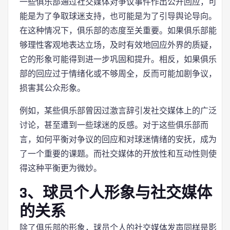
一些俱乐部通过社交媒体对争议事件作出公开回应，可
能是为了争取球迷支持，也可能是为了引导舆论导向。
在这种情况下，俱乐部的态度至关重要。如果俱乐部能
够理性客观地表达立场，及时有效地回应外界的质疑，
它的形象可能得到进一步巩固和提升。相反，如果俱乐
部的回应过于情绪化或不够周全，反而可能加剧争议，
损害其公众形象。
例如，某些俱乐部曾因过激言辞引发社交媒体上的广泛
讨论，甚至遭到一些球迷的反感。对于这些俱乐部而
言，如何平衡对争议的回应和对球迷情绪的安抚，成为
了一个重要的课题。而社交媒体的开放性和互动性则使
得这种平衡更为微妙。
3、球员个人形象与社交媒体
的关系
除了俱乐部的形象，球员个人的社交媒体发声同样是影