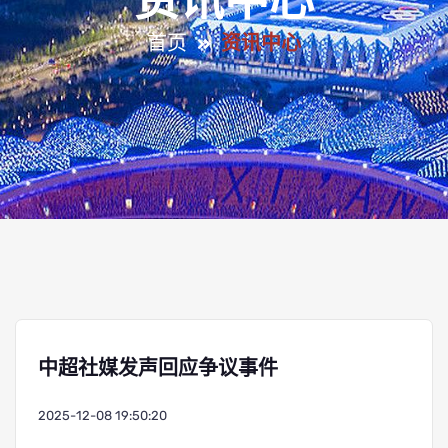
资讯中心
首页
资讯中心
中超社媒发声回应争议事件
2025-12-08 19:50:20