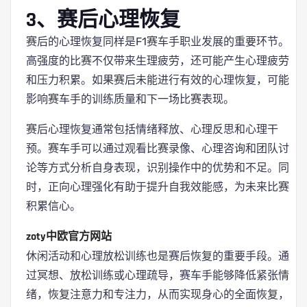
3、赛后心理恢复
赛后的心理恢复同样是F1赛车手职业发展的重要环节。
高强度的比赛不仅带来生理疲劳，还可能产生心理疲劳
和压力积累。如果赛后未能进行有效的心理恢复，可能
影响赛车手的训练质量和下一场比赛表现。
赛后心理恢复通常包括情绪释放、心理反思和心理干
预。赛车手可以通过观看比赛录像、心理咨询和团队讨
论等方式分析自身表现，识别操作中的优势和不足。同
时，正向心理强化有助于提升自我效能感，为未来比赛
积累信心。
zoty中欧官方网站
休闲活动和心理放松训练也是赛后恢复的重要手段。通
过冥想、放松训练或心理疏导，赛车手能够降低紧张情
绪，恢复注意力和专注力，从而实现身心的全面恢复，