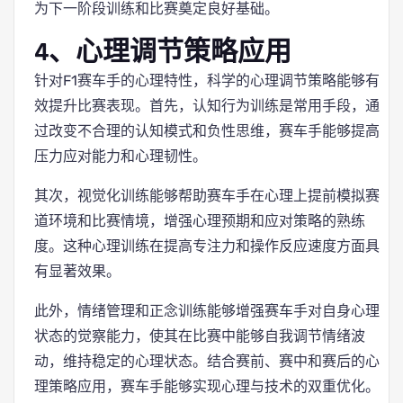
为下一阶段训练和比赛奠定良好基础。
4、心理调节策略应用
针对F1赛车手的心理特性，科学的心理调节策略能够有
效提升比赛表现。首先，认知行为训练是常用手段，通
过改变不合理的认知模式和负性思维，赛车手能够提高
压力应对能力和心理韧性。
其次，视觉化训练能够帮助赛车手在心理上提前模拟赛
道环境和比赛情境，增强心理预期和应对策略的熟练
度。这种心理训练在提高专注力和操作反应速度方面具
有显著效果。
此外，情绪管理和正念训练能够增强赛车手对自身心理
状态的觉察能力，使其在比赛中能够自我调节情绪波
动，维持稳定的心理状态。结合赛前、赛中和赛后的心
理策略应用，赛车手能够实现心理与技术的双重优化。