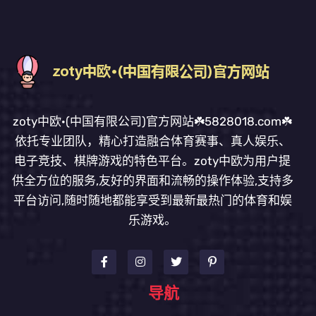
zoty中欧·(中国有限公司)官方网站☘️5828018.com☘️
依托专业团队，精心打造融合体育赛事、真人娱乐、
电子竞技、棋牌游戏的特色平台。zoty中欧为用户提
供全方位的服务,友好的界面和流畅的操作体验,支持多
平台访问,随时随地都能享受到最新最热门的体育和娱
乐游戏。
导航