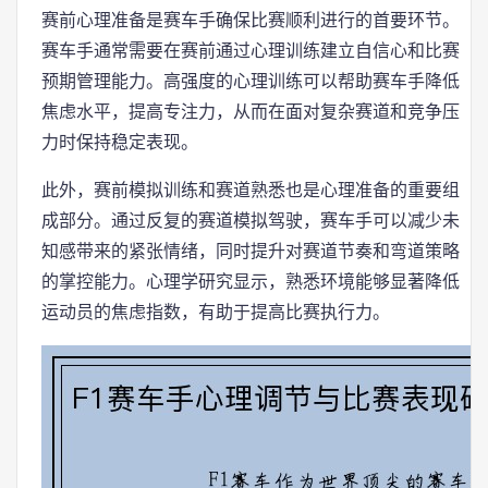
赛前心理准备是赛车手确保比赛顺利进行的首要环节。
赛车手通常需要在赛前通过心理训练建立自信心和比赛
预期管理能力。高强度的心理训练可以帮助赛车手降低
焦虑水平，提高专注力，从而在面对复杂赛道和竞争压
力时保持稳定表现。
此外，赛前模拟训练和赛道熟悉也是心理准备的重要组
成部分。通过反复的赛道模拟驾驶，赛车手可以减少未
知感带来的紧张情绪，同时提升对赛道节奏和弯道策略
的掌控能力。心理学研究显示，熟悉环境能够显著降低
运动员的焦虑指数，有助于提高比赛执行力。