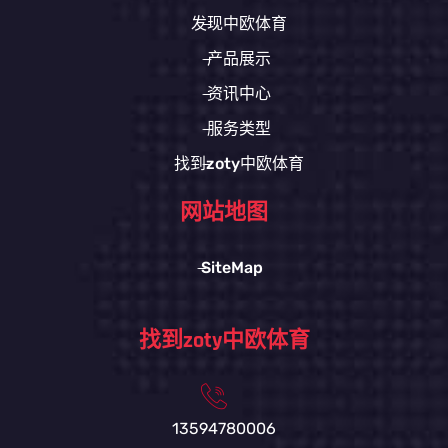
发现中欧体育
产品展示
资讯中心
服务类型
找到zoty中欧体育
网站地图
SiteMap
找到zoty中欧体育
13594780006