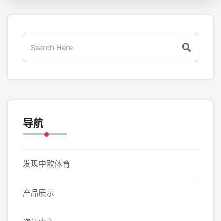
导航
发现中欧体育
产品展示