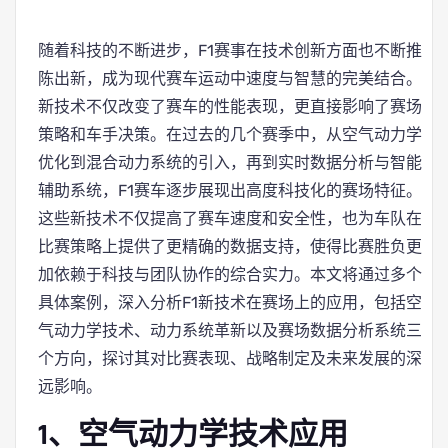
随着科技的不断进步，F1赛事在技术创新方面也不断推
陈出新，成为现代赛车运动中速度与智慧的完美结合。
新技术不仅改变了赛车的性能表现，更直接影响了赛场
策略和车手决策。在过去的几个赛季中，从空气动力学
优化到混合动力系统的引入，再到实时数据分析与智能
辅助系统，F1赛车逐步展现出高度科技化的赛场特征。
这些新技术不仅提高了赛车速度和安全性，也为车队在
比赛策略上提供了更精确的数据支持，使得比赛胜负更
加依赖于科技与团队协作的综合实力。本文将通过多个
具体案例，深入分析F1新技术在赛场上的应用，包括空
气动力学技术、动力系统革新以及赛场数据分析系统三
个方向，探讨其对比赛表现、战略制定及未来发展的深
远影响。
1、空气动力学技术应用