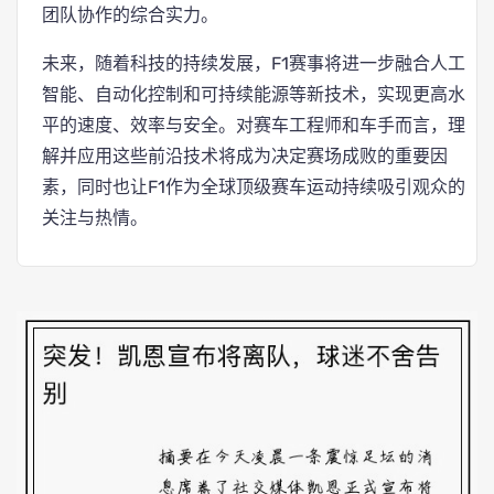
团队协作的综合实力。
未来，随着科技的持续发展，F1赛事将进一步融合人工
智能、自动化控制和可持续能源等新技术，实现更高水
平的速度、效率与安全。对赛车工程师和车手而言，理
解并应用这些前沿技术将成为决定赛场成败的重要因
素，同时也让F1作为全球顶级赛车运动持续吸引观众的
关注与热情。