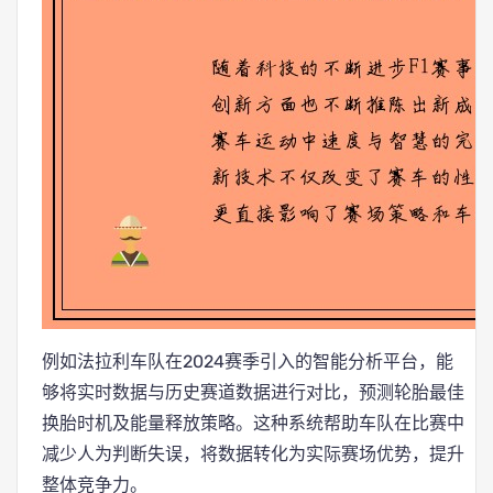
例如法拉利车队在2024赛季引入的智能分析平台，能
够将实时数据与历史赛道数据进行对比，预测轮胎最佳
换胎时机及能量释放策略。这种系统帮助车队在比赛中
减少人为判断失误，将数据转化为实际赛场优势，提升
整体竞争力。