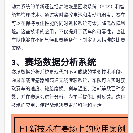
动力系统的革新还包括高效能量回收系统（ERS）和智
能热管理技术。通过实时监控电池和发动机温度，赛车
可以在保持最佳性能的同时延长系统寿命，降低故障风
险。这些技术的应用，不仅提升了赛车的可靠性，也让
车队能够在不同气候和赛道条件下制定更为精准的比赛
策略。
3、赛场数据分析系统
赛场数据分析系统是现代F1不可或缺的重要技术手段。
通过车载传感器和高速无线传输系统，车队可以实时获
取赛车的速度、轮胎磨损、刹车温度、油耗等数百种参
数，并在赛道旁进行分析，为车手提供即时反馈。这种
技术的应用，使得战术决策更加科学和灵活。