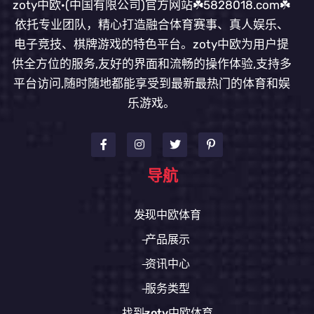
zoty中欧·(中国有限公司)官方网站☘️5828018.com☘️
依托专业团队，精心打造融合体育赛事、真人娱乐、
电子竞技、棋牌游戏的特色平台。zoty中欧为用户提
供全方位的服务,友好的界面和流畅的操作体验,支持多
平台访问,随时随地都能享受到最新最热门的体育和娱
乐游戏。
导航
发现中欧体育
产品展示
资讯中心
服务类型
找到zoty中欧体育