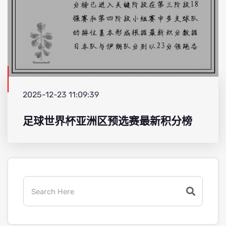
2025-12-23 11:09:39
足球世界杯亚洲区预选赛最新积分榜