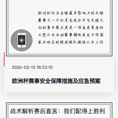
2026-02-13 18:33:10
欧洲杯赛事安全保障措施及应急预案