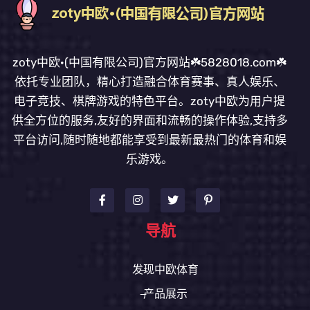
zoty中欧·(中国有限公司)官方网站☘️5828018.com☘️
依托专业团队，精心打造融合体育赛事、真人娱乐、
电子竞技、棋牌游戏的特色平台。zoty中欧为用户提
供全方位的服务,友好的界面和流畅的操作体验,支持多
平台访问,随时随地都能享受到最新最热门的体育和娱
乐游戏。
导航
发现中欧体育
产品展示