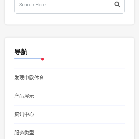
导航
发现中欧体育
产品展示
资讯中心
服务类型