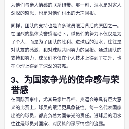
为他们与亲人情感的联系纽带。那一刻，泪水是对家人
深深的感恩，也是对他们付出的无声回报。
同样，团队的支持也是许多球员眼泪背后的原因之一。
在强烈的集体荣誉感驱动下，球员们的努力不仅仅是为
了个人，而是为了团队的胜利。进球后的泪水，往往是
对队友的感激，和对球队共同努力的回报。通过团队的
支持和努力，球员们不仅在个人技术上得到了提升，也
在心理上得到了深深的鼓舞。
3、为国家争光的使命感与荣
誉感
在国际赛事中，尤其是像世界杯、奥运会等具有巨大意
义的比赛上，球员的眼泪更具象征性。每一名代表国家
出战的球员，都肩负着为国争光的责任。进球后的泪水
往往是球员对国家、对民族的深厚情感的流露。