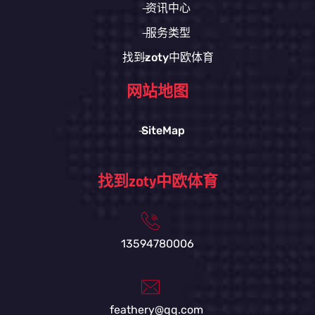
资讯中心
服务类型
找到zoty中欧体育
网站地图
SiteMap
找到zoty中欧体育
13594780006
feathery@qq.com