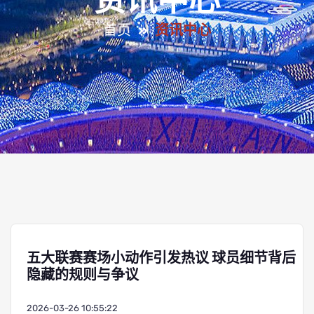
资讯中心
首页
资讯中心
五大联赛赛场小动作引发热议 球员细节背后
隐藏的规则与争议
2026-03-26 10:55:22