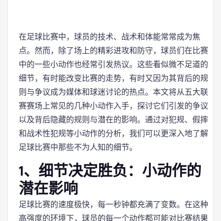
在足球比赛中，球员的技术、战术和体能常常成为焦
点。然而，除了场上的精彩进攻和防守，球员们在比赛
中的一些小动作也经常引发热议。这些看似微不足道的
细节，有时能改变比赛的走势，有时又因为其背后的规
则与争议成为媒体和球迷讨论的热点。本文将从五大联
赛赛场上常见的几种小动作入手，探讨它们引发的争议
以及背后隐藏的规则与潜在的影响。通过对犯规、假摔
和战术性犯规等小动作的分析，我们可以更深入地了解
足球比赛中那些不为人知的细节。
1、细节决定胜负：小动作的
潜在影响
足球比赛的速度极快，每一秒钟都充满了变数。在这种
高强度的环境下，球员的每一个动作都可能对比赛结果