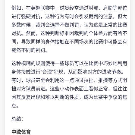
例如，在英超联赛中，球员经常通过肘部、肩膀等部位
进行强硬对抗，这种行为有时会引发裁判的注意，但大
多数时候，裁判会选择不做判罚，认为这是正常的比赛
对抗。然而，这种判断标准因裁判的个体差异而有所不
同，导致同样的身体接触在不同场次的比赛中可能会有
截然不同的判罚。
这种模糊的规则使得一些球员可以在比赛中巧妙地利用
身体接触进行“合理”犯规，从而影响对方的进攻节奏。
有时，球员甚至会利用这一点通过拉扯、推搡等方式阻
挡对方球员前进。这些小动作表面上看似正常，但往往
因其反复出现和难以判断的性质，成为比赛中争议的焦
点。
总结：
中欧体育