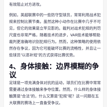
有效阻止对方进攻。
例如，英超联赛中的一些防守型球员，常常利用战术犯
规来控制比赛节奏。虽然这种小动作在比赛中几乎不可
见，但它的效果是立竿见影的。裁判对战术犯规的判罚
尺度也非常严格，随着技术的进步，VAR技术能够帮助
裁判更准确地识别犯规行为。然而，这种策略的使用依
然存在争议，因为它可能破坏比赛的流畅性，并且让一
些球员“以恶补短”的方式获得比赛优势。
4、身体接触：边界模糊的争
议
足球是一项充满身体对抗的运动，球员们在比赛中常常
需要通过身体接触来争夺位置。然而，什么样的身体接
触算是“合法”的，什么又算是“犯规”呢？这一问题在五
大联赛的赛场上一直备受争议。