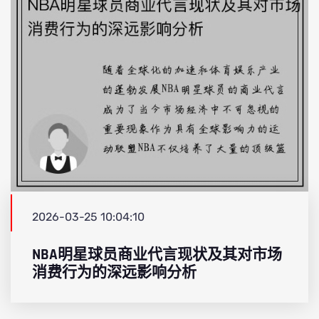
2026-03-25 10:04:10
NBA明星球员商业代言现状及其对市场
消费行为的深远影响分析