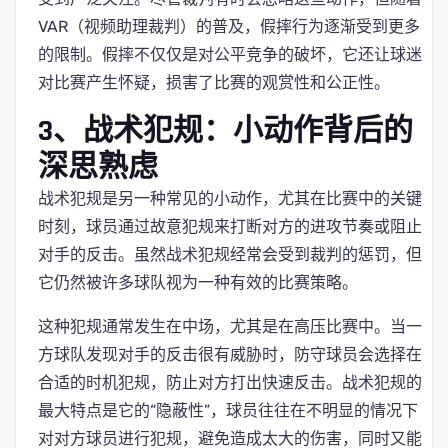
VAR（视频助理裁判）的普及，假摔行为逐渐受到更多
的限制。假摔不仅仅是对公平竞争的破坏，它还让球迷
对比赛产生怀疑，损害了比赛的观赏性和公正性。
3、战术犯规：小动作背后的
深思熟虑
战术犯规是另一种常见的小动作，尤其在比赛中的关键
时刻，球员通过故意犯规来打断对方的进攻节奏或阻止
对手的反击。虽然战术犯规经常会受到裁判的惩罚，但
它仍然被许多球队视为一种有效的比赛策略。
这种犯规通常发生在中场，尤其是在高压比赛中。当一
方球队发现对手的反击很有威胁时，防守球员会选择在
合适的时机犯规，防止对方打出快速反击。战术犯规的
最大特点是它的“隐蔽性”，球员往往在不明显的情况下
对对方球员进行犯规，避免造成太大的伤害，同时又能