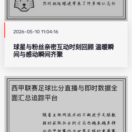
2026-05-10 11:04:16
球星与粉丝亲密互动时刻回顾 温暖瞬
间与感动瞬间齐聚