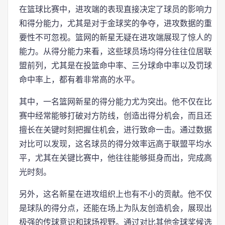
在篮球比赛中，进攻端的表现直接决定了球员的影响力
和得分能力，尤其是对于金球奖的争夺，进攻数据的重
要性不可忽视。篮网的新星无疑在进攻端展现了惊人的
能力。从得分能力来看，这些球员场均得分往往位居联
盟前列，尤其是在投篮命中率、三分球命中率以及罚球
命中率上，都有着非常高的水平。
其中，一名篮网新星的得分能力尤为突出。他不仅在比
赛中经常能够打破对方防线，创造出得分机会，而且还
擅长在关键时刻把握住机会，进行致命一击。通过数据
对比可以发现，这名球员的得分效率远高于联盟平均水
平，尤其在关键比赛中，他往往能够挺身而出，完成高
光时刻。
另外，这名新星在进攻组织上也有不小的贡献。他不仅
是球队的得分点，还能在场上为队友创造机会，展现出
极强的传球意识和球场视野。通过对比其他金球奖候选