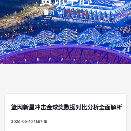
资讯中心
首页
资讯中心
篮网新星冲击金球奖数据对比分析全面解析
2026-05-10 11:57:15