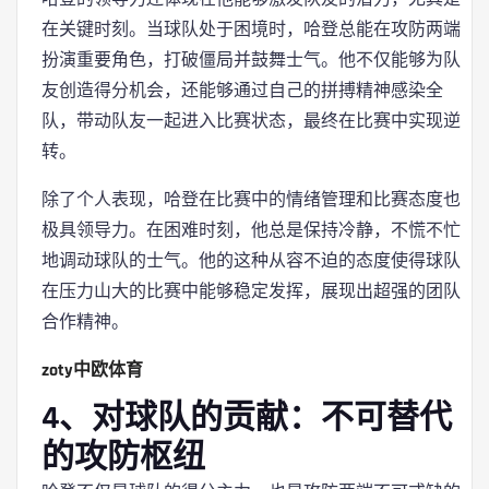
在关键时刻。当球队处于困境时，哈登总能在攻防两端
扮演重要角色，打破僵局并鼓舞士气。他不仅能够为队
友创造得分机会，还能够通过自己的拼搏精神感染全
队，带动队友一起进入比赛状态，最终在比赛中实现逆
转。
除了个人表现，哈登在比赛中的情绪管理和比赛态度也
极具领导力。在困难时刻，他总是保持冷静，不慌不忙
地调动球队的士气。他的这种从容不迫的态度使得球队
在压力山大的比赛中能够稳定发挥，展现出超强的团队
合作精神。
zoty中欧体育
4、对球队的贡献：不可替代
的攻防枢纽