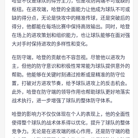
哈登不仅是球队的得分主力，也是攻防两端不可或缺的
枢纽。在进攻端，哈登的全面能力让他成为球队不可或
缺的得分点，无论是快攻中的精准传球，还是突破后的
得分，他都能在每场比赛中保持高效输出。同时，哈登
在场上的进攻策划和组织能力，也让球队能够在面对强
大对手时保持进攻的多样性和变化。
在防守端，哈登的贡献也不容忽视。尽管他以进攻为
主，但他的防守意识和积极性常常能为球队提供意外的
帮助。他能够在关键时刻通过抢断或是精准的防守位
置，打破对方进攻节奏，给予球队进攻上的反击机会。
此外，哈登在防守端的领导作用也帮助球队更好地落实
战术执行，进一步增强了球队的整体防守体系。
哈登的影响力不仅仅体现在个人的表现上，他的全面性
使得整个球队的战术体系得以优化，提升了球队的整体
竞争力。无论是在进攻端的核心作用，还是防守端的稳