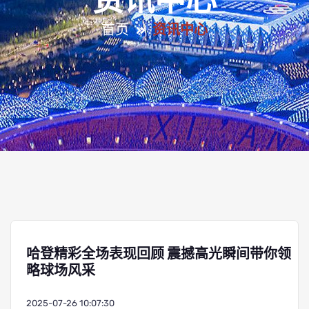
资讯中心
首页
资讯中心
哈登精彩全场表现回顾 震撼高光瞬间带你领
略球场风采
2025-07-26 10:07:30