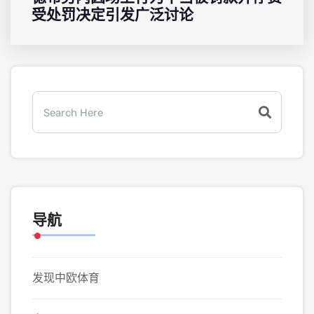
受处罚决定引发广泛讨论
导航
发现中欧体育