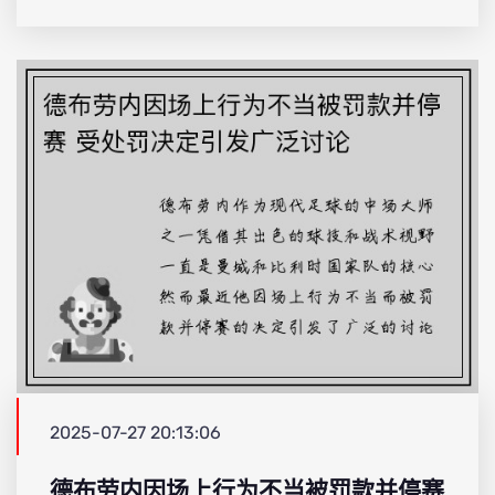
2025-07-27 20:13:06
德布劳内因场上行为不当被罚款并停赛