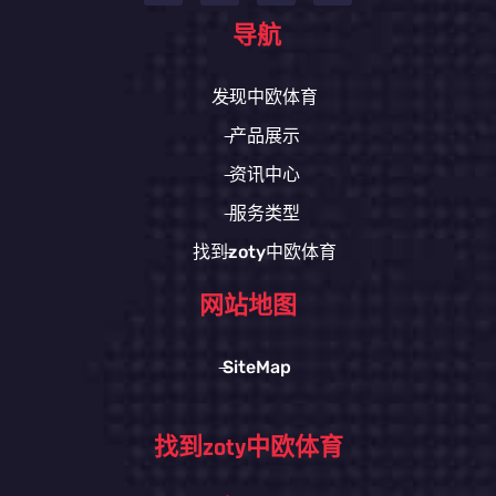
导航
发现中欧体育
产品展示
资讯中心
服务类型
找到zoty中欧体育
网站地图
SiteMap
找到zoty中欧体育