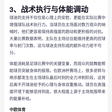
3、战术执行与体能调动
球迷的支持不仅仅是心理上的安慰，更能在实际比赛中
增强球队战术执行力。当球员在主场面对数万观众的呐
喊时，他们更容易保持高强度的跑动和更积极的对抗。
大量比赛数据表明，主队在主场往往能维持更高的控球
率与射门次数，这与球迷支持形成的额外动力密不可
分。
体能消耗是足球比赛中的关键变量，而观众的鼓舞能帮
助球员突破身体的极限。在欧洲杯赛场上，很多逆转与
绝杀都发生在主场球队最后时刻的全力冲刺阶段，这背
后离不开球迷给予的心理与身体双重推动。球员在高强
度环境下能够坚持到底，很大程度上源于主场氛围带来
的能量补给。
中欧体育