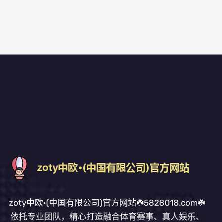
zoty中欧·(中国有限公司)官方网站☘️5828018.com☘️
依托专业团队，精心打造融合体育赛事、真人娱乐、