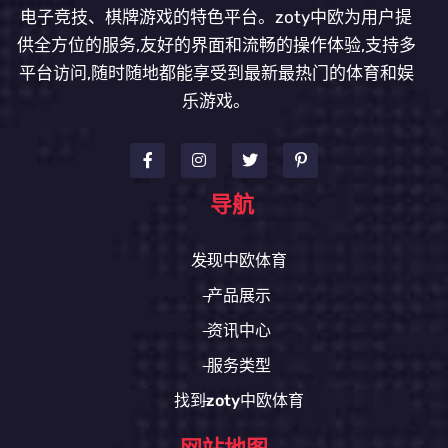
电子竞技、棋牌游戏的特色平台。zoty中欧为用户提
供全方位的服务,友好的界面和流畅的操作体验,支持多
平台访问,随时随地都能享受到最新最热门的体育和娱
乐游戏。
导航
发现中欧体育
产品展示
资讯中心
服务类型
找到zoty中欧体育