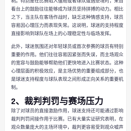
制。特别是在比赛陷入僵局或者球队遭遇逆境时，来自
看台上的鼓励往往能够成为球员坚持拼搏的动力。相比
之下，当主队在客场作战时，缺乏这种情感支持，球员
容易因心理压力而表现失常。这说明，球迷的支持程度
直接影响到球队在场上的心理稳定性与临场发挥。
此外，球迷氛围还对年轻球员或首次参赛的球员有特别
重要的作用。他们往往容易因紧张而失误，而主场观众
的宽容与鼓励能够帮助他们更快地进入比赛状态。这种
心理层面的积极效应，是主场优势的重要组成部分，也
是球迷支持程度与球队表现之间形成正向关系的重要机
制。
2、裁判判罚与赛场压力
除了对球员的直接激励作用，球迷支持还可能通过影响
裁判判罚间接作用于比赛。已有大量实证研究表明，在
观众数量庞大的主场环境中，裁判更容易受到观众嘘声