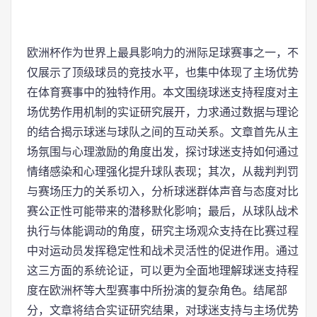
欧洲杯作为世界上最具影响力的洲际足球赛事之一，不
仅展示了顶级球员的竞技水平，也集中体现了主场优势
在体育赛事中的独特作用。本文围绕球迷支持程度对主
场优势作用机制的实证研究展开，力求通过数据与理论
的结合揭示球迷与球队之间的互动关系。文章首先从主
场氛围与心理激励的角度出发，探讨球迷支持如何通过
情绪感染和心理强化提升球队表现；其次，从裁判判罚
与赛场压力的关系切入，分析球迷群体声音与态度对比
赛公正性可能带来的潜移默化影响；最后，从球队战术
执行与体能调动的角度，研究主场观众支持在比赛过程
中对运动员发挥稳定性和战术灵活性的促进作用。通过
这三方面的系统论证，可以更为全面地理解球迷支持程
度在欧洲杯等大型赛事中所扮演的复杂角色。结尾部
分，文章将结合实证研究结果，对球迷支持与主场优势