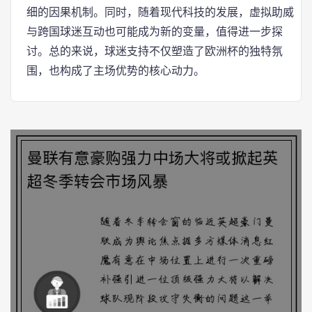
细的因果机制。同时，随着现代科技的发展，虚拟助威
与跨国球迷互动也可能成为新的变量，值得进一步探
讨。总的来说，球迷支持不仅塑造了欧洲杯的独特氛
围，也构成了主场优势的核心动力。