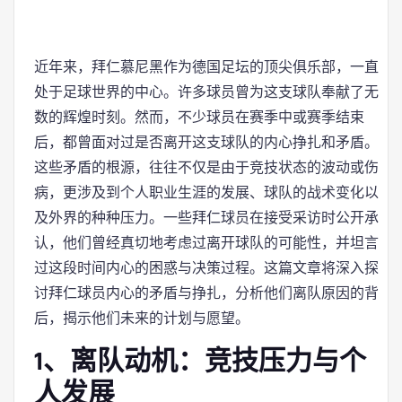
近年来，拜仁慕尼黑作为德国足坛的顶尖俱乐部，一直
处于足球世界的中心。许多球员曾为这支球队奉献了无
数的辉煌时刻。然而，不少球员在赛季中或赛季结束
后，都曾面对过是否离开这支球队的内心挣扎和矛盾。
这些矛盾的根源，往往不仅是由于竞技状态的波动或伤
病，更涉及到个人职业生涯的发展、球队的战术变化以
及外界的种种压力。一些拜仁球员在接受采访时公开承
认，他们曾经真切地考虑过离开球队的可能性，并坦言
过这段时间内心的困惑与决策过程。这篇文章将深入探
讨拜仁球员内心的矛盾与挣扎，分析他们离队原因的背
后，揭示他们未来的计划与愿望。
1、离队动机：竞技压力与个
人发展