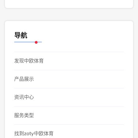
导航
发现中欧体育
产品展示
资讯中心
服务类型
找到zoty中欧体育