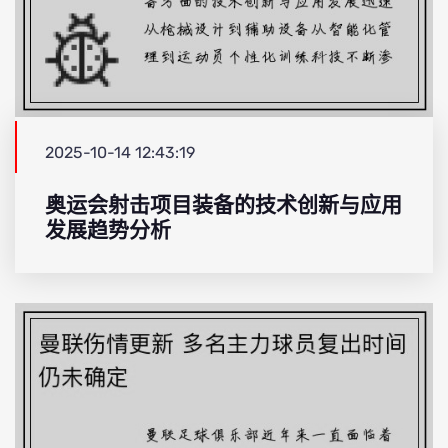
2025-10-14 12:43:19
奥运会射击项目装备的技术创新与应用
发展趋势分析