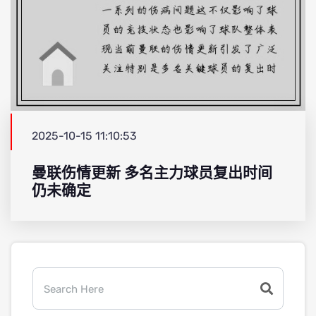
2025-10-15 11:10:53
曼联伤情更新 多名主力球员复出时间
仍未确定