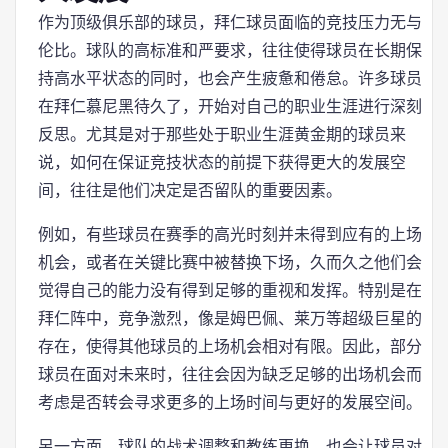
作为顶级俱乐部的球员，拜仁球员面临的竞技压力无与
伦比。球队的高标准和严要求，往往使得球员在长期保
持高水平状态的同时，也会产生疲惫和倦怠。许多球员
在拜仁慕尼黑待久了，开始对自己的职业生涯进行深刻
反思。尤其是对于那些处于职业生涯黄金期的球员来
说，如何在保证竞技状态的前提下获得更大的发展空
间，往往是他们决定是否留队的重要因素。
例如，有些球员在赛季的高光时刻并未得到应有的上场
机会，或者在关键比赛中被替换下场，久而久之他们会
觉得自己的能力没有得到足够的重视和发挥。特别是在
拜仁阵中，竞争激烈，像是姆巴佩、莱万等超级巨星的
存在，使得其他球员的上场机会相对有限。因此，部分
球员在面对未来时，往往会因为缺乏足够的出场机会而
考虑是否转会寻求更多的上场时间与更好的发展空间。
另一方面，球队的战术调整和教练更换，也会让球员对