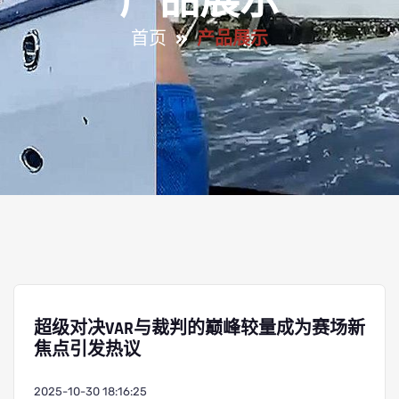
产品展示
首页
产品展示
超级对决VAR与裁判的巅峰较量成为赛场新
焦点引发热议
2025-10-30 18:16:25