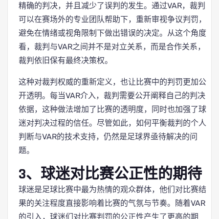
精确的判决，并且减少了误判的发生。通过VAR，裁判
可以在赛场外的专业团队帮助下，重新审视争议判罚，
避免在情绪或视角限制下做出错误的决定。从这个角度
看，裁判与VAR之间并不是对立关系，而是合作关系，
裁判依旧保有最终决策权。
这种对裁判权威的重新定义，也让比赛中的判罚更加公
开透明。每当VAR介入，裁判需要公开阐释自己的判决
依据，这种做法增加了比赛的透明度，同时也加强了球
迷对判决过程的信任。尽管如此，如何平衡裁判的个人
判断与VAR的技术支持，仍然是足球界亟待解决的问
题。
3、球迷对比赛公正性的期待
球迷是足球比赛中最为热情的观众群体，他们对比赛结
果的关注程度直接影响着比赛的气氛与节奏。随着VAR
的引入，球迷们对比赛判罚的公正性产生了更高的期