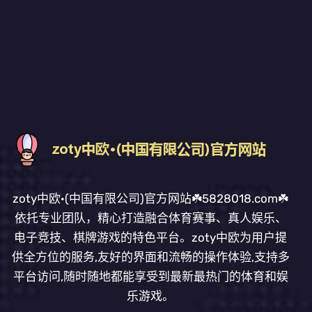
zoty中欧·(中国有限公司)官方网站☘️5828018.com☘️
依托专业团队，精心打造融合体育赛事、真人娱乐、
电子竞技、棋牌游戏的特色平台。zoty中欧为用户提
供全方位的服务,友好的界面和流畅的操作体验,支持多
平台访问,随时随地都能享受到最新最热门的体育和娱
乐游戏。