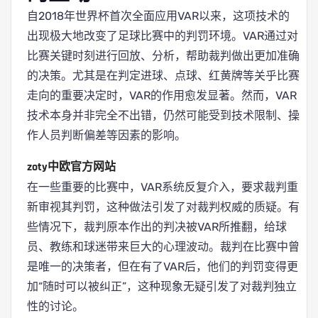
自2018年世界杯首次全面应用VAR以来，这项技术的
出现极大地改变了足球比赛中的判罚环境。VAR通过对
比赛关键时刻进行回放、分析，帮助裁判做出更加准确
的决策。尤其是在判定进球、点球、红黄牌等关乎比赛
走向的重要决定时，VAR的作用愈发显著。然而，VAR
技术本身并非完全不出错，仍然可能受到技术限制、操
作人员判断偏差等因素的影响。
zoty中欧官方网站
在一些重要的比赛中，VAR系统反复介入，要求裁判重
新审视其判罚，这种做法引发了对裁判权威的质疑。有
些情况下，裁判原本作出的判决被VAR所推翻，给球
员、教练和球迷带来巨大的心理波动。裁判在比赛中曾
是唯一的决策者，但在有了VAR后，他们的判罚变得更
加“随时可以被纠正”，这种现象无疑引发了对裁判独立
性的讨论。