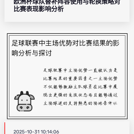
欧洲杯球队替补阵容使用与轮换策略对
比赛表现影响分析
2025-10-31 10:14:06