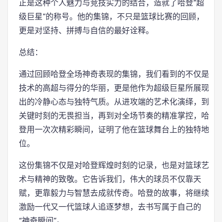
正是这种个人魅力与竞技实力的结合，造就了哈登“超
级巨星”的称号。他的集锦，不只是篮球比赛的回顾，
更是对坚持、拼搏与自信的最好诠释。
总结：
通过回顾哈登全场神奇表现的集锦，我们看到的不仅是
技术的高超与得分的华丽，更是他作为超级巨星所展现
出的冷静心态与独特气质。从进攻端的艺术化演绎，到
关键时刻的无畏担当，再到对全场节奏的精准掌控，哈
登用一次次精彩瞬间，证明了他在篮球舞台上的独特地
位。
这份集锦不仅是对哈登辉煌时刻的记录，也是对篮球艺
术与精神的致敬。它告诉我们，伟大的球员不仅靠天
赋，更靠毅力与智慧去成就传奇。哈登的故事，将继续
激励一代又一代篮球人追逐梦想，去书写属于自己的
“神奇瞬间”。