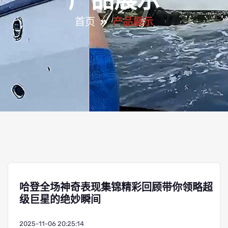
产品展示
首页
产品展示
哈登全场神奇表现集锦精彩回顾带你领略超
级巨星的绝妙瞬间
2025-11-06 20:25:14