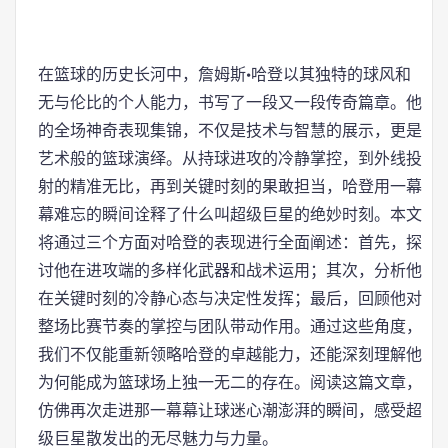
在篮球的历史长河中，詹姆斯·哈登以其独特的球风和
无与伦比的个人能力，书写了一段又一段传奇篇章。他
的全场神奇表现集锦，不仅是技术与智慧的展示，更是
艺术般的篮球演绎。从持球进攻的冷静掌控，到外线投
射的精准无比，再到关键时刻的果敢担当，哈登用一幕
幕难忘的瞬间诠释了什么叫超级巨星的绝妙时刻。本文
将通过三个方面对哈登的表现进行全面阐述：首先，探
讨他在进攻端的多样化武器和战术运用；其次，分析他
在关键时刻的冷静心态与决定性发挥；最后，回顾他对
整场比赛节奏的掌控与团队带动作用。通过这些角度，
我们不仅能重新领略哈登的卓越能力，还能深刻理解他
为何能成为篮球场上独一无二的存在。阅读这篇文章，
仿佛再次走进那一幕幕让球迷心潮澎湃的瞬间，感受超
级巨星散发出的无尽魅力与力量。