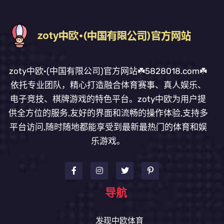
zoty中欧·(中国有限公司)官方网站☘️5828018.com☘️
依托专业团队，精心打造融合体育赛事、真人娱乐、
电子竞技、棋牌游戏的特色平台。zoty中欧为用户提
供全方位的服务,友好的界面和流畅的操作体验,支持多
平台访问,随时随地都能享受到最新最热门的体育和娱
乐游戏。
导航
发现中欧体育