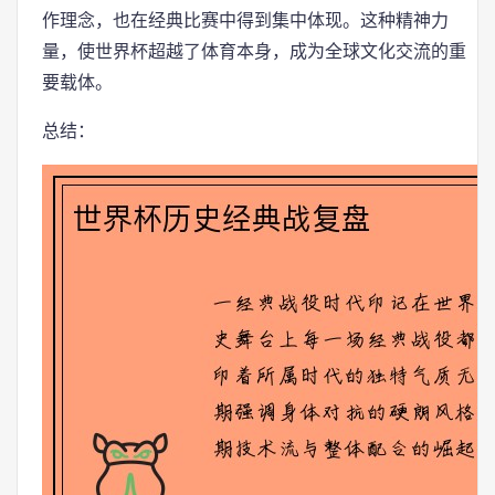
作理念，也在经典比赛中得到集中体现。这种精神力
量，使世界杯超越了体育本身，成为全球文化交流的重
要载体。
总结：