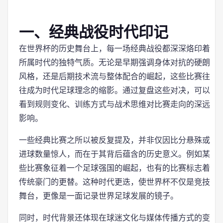
一、经典战役时代印记
在世界杯的历史舞台上，每一场经典战役都深深烙印着
所属时代的独特气质。无论是早期强调身体对抗的硬朗
风格，还是后期技术流与整体配合的崛起，这些比赛往
往成为时代足球理念的缩影。通过复盘这些对决，可以
看到规则变化、训练方式与战术思维对比赛走向的深远
影响。
一些经典比赛之所以被反复提及，并非仅因比分悬殊或
进球数量惊人，而在于其背后蕴含的历史意义。例如某
些比赛象征着一个足球强国的崛起，也有的比赛标志着
传统豪门的更替。这种时代更迭，使世界杯不仅是竞技
舞台，更像是一面记录世界足球发展的镜子。
同时，时代背景还体现在球迷文化与媒体传播方式的变