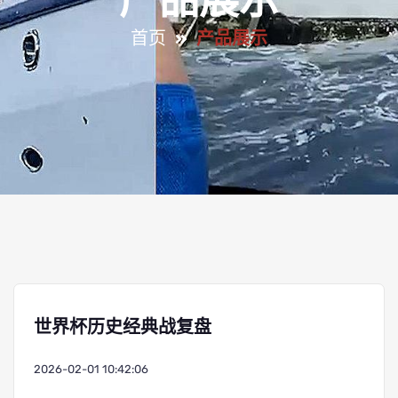
产品展示
首页
产品展示
世界杯历史经典战复盘
2026-02-01 10:42:06