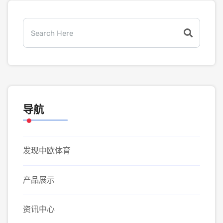
导航
发现中欧体育
产品展示
资讯中心