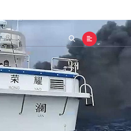
心
服务类型
找到zoty中欧体育