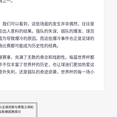
典之一。
，我们可以看到，这些场面的发生并非偶然，往往是
些出人意料的结果。强队的失误、弱队的爆发、球员
成为导致爆冷的原因。而这些爆冷事件也正是足球的
场比赛都可能成为历史性的经典。
球赛事，充满了无数的悬念和戏剧性。每届世界杯都
件不仅丰富了世界杯的历史，也让球迷们更加热爱这
意外失利，还是弱队的奇迹逆袭，世界杯的每一场小