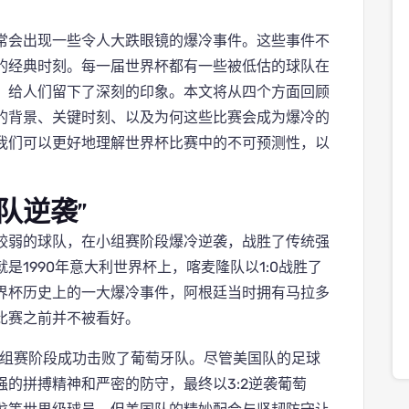
常会出现一些令人大跌眼镜的爆冷事件。这些事件不
的经典时刻。每一届世界杯都有一些被低估的球队在
，给人们留下了深刻的印象。本文将从四个方面回顾
的背景、关键时刻、以及为何这些比赛会成为爆冷的
我们可以更好地理解世界杯比赛中的不可预测性，以
队逆袭”
较弱的球队，在小组赛阶段爆冷逆袭，战胜了传统强
1990年意大利世界杯上，喀麦隆队以1:0战胜了
界杯历史上的一大爆冷事件，阿根廷当时拥有马拉多
比赛之前并不被看好。
小组赛阶段成功击败了葡萄牙队。尽管美国队的足球
的拼搏精神和严密的防守，最终以3:2逆袭葡萄