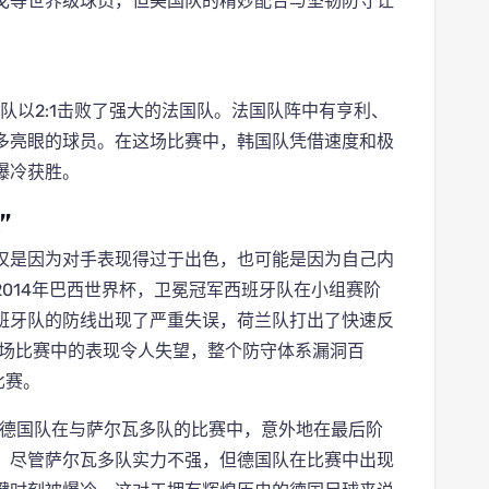
戈等世界级球员，但美国队的精妙配合与坚韧防守让
国队以2:1击败了强大的法国队。法国队阵中有亨利、
多亮眼的球员。在这场比赛中，韩国队凭借速度和极
爆冷获胜。
”
仅是因为对手表现得过于出色，也可能是因为自己内
014年巴西世界杯，卫冕冠军西班牙队在小组赛阶
班牙队的防线出现了严重失误，荷兰队打出了快速反
那场比赛中的表现令人失望，整个防守体系漏洞百
比赛。
，德国队在与萨尔瓦多队的比赛中，意外地在最后阶
。尽管萨尔瓦多队实力不强，但德国队在比赛中出现