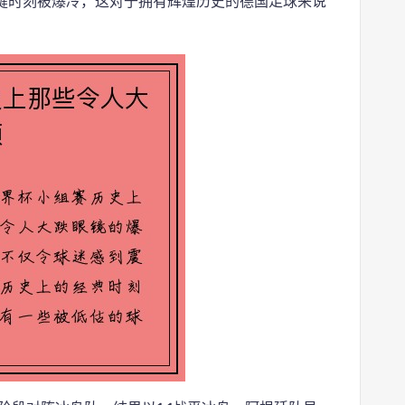
键时刻被爆冷，这对于拥有辉煌历史的德国足球来说