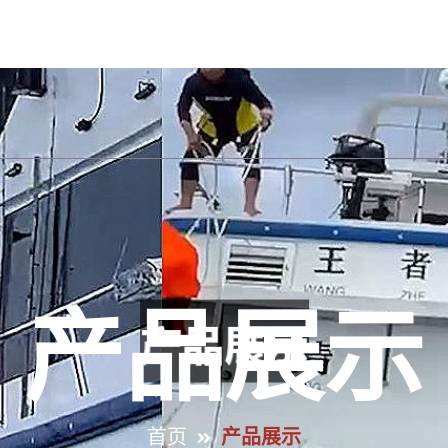
公司首页
发现中欧体育
产品展示
资讯中
产品展示
首页
产品展示