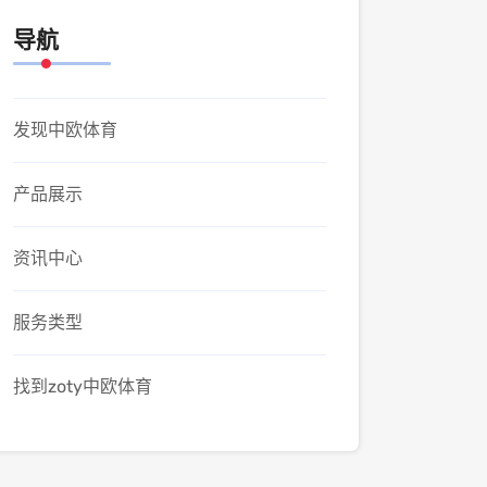
导航
发现中欧体育
产品展示
资讯中心
服务类型
找到zoty中欧体育