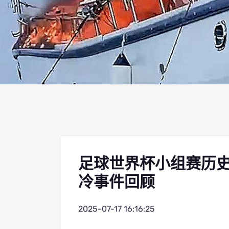
足球世界杯小组赛历
冷事件回顾
2025-07-17 16:16:25