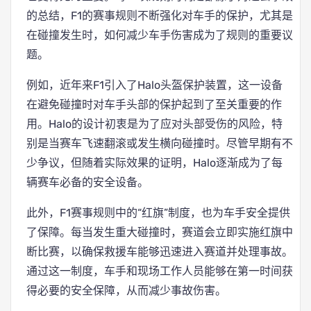
的总结，F1的赛事规则不断强化对车手的保护，尤其是
在碰撞发生时，如何减少车手伤害成为了规则的重要议
题。
例如，近年来F1引入了Halo头盔保护装置，这一设备
在避免碰撞时对车手头部的保护起到了至关重要的作
用。Halo的设计初衷是为了应对头部受伤的风险，特
别是当赛车飞速翻滚或发生横向碰撞时。尽管早期有不
少争议，但随着实际效果的证明，Halo逐渐成为了每
辆赛车必备的安全设备。
此外，F1赛事规则中的“红旗”制度，也为车手安全提供
了保障。每当发生重大碰撞时，赛道会立即实施红旗中
断比赛，以确保救援车能够迅速进入赛道并处理事故。
通过这一制度，车手和现场工作人员能够在第一时间获
得必要的安全保障，从而减少事故伤害。