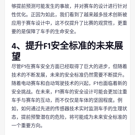
够提前预测可能发生的事故，并对赛车的设计进行针对
性优化。正因为如此，我们看到了越来越多技术创新被
应用于赛车设计中，这不仅提升了比赛的观赏性，更重
要的是保障了车手的生命安全。
4、提升F1安全标准的未来展
望
尽管F1在赛车安全方面已经取得了巨大的进步，但随着
技术的不断发展，未来的安全标准仍然需要不断提升。
随着电动赛车和自动驾驶技术的兴起，F1也面临着新的
安全挑战。在未来，F1赛车的安全设计可能会更加注重
车手与赛车的互动，而不仅仅是车体的坚固程度。例
如，如何通过先进的传感器技术实时监测车手的生理状
态，提前预警潜在的危险，将可能成为未来安全标准的
一个重要方向。