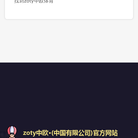
找到zoty中欧体育