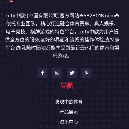
zoty中欧·(中国有限公司)官方网站☘️5828018.com☘️
依托专业团队，精心打造融合体育赛事、真人娱乐、
电子竞技、棋牌游戏的特色平台。zoty中欧为用户提
供全方位的服务,友好的界面和流畅的操作体验,支持多
平台访问,随时随地都能享受到最新最热门的体育和娱
乐游戏。
导航
发现中欧体育
产品展示
资讯中心