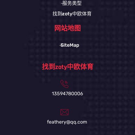
服务类型
找到zoty中欧体育
网站地图
SiteMap
找到zoty中欧体育
13594780006
feathery@qq.com