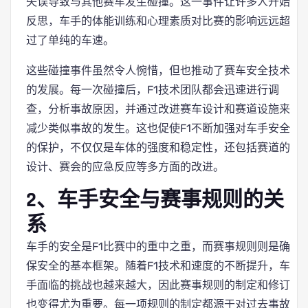
失误导致与其他赛车发生碰撞。这一事件让许多人开始
反思，车手的体能训练和心理素质对比赛的影响远远超
过了单纯的车速。
这些碰撞事件虽然令人惋惜，但也推动了赛车安全技术
的发展。每一次碰撞后，F1技术团队都会迅速进行调
查，分析事故原因，并通过改进赛车设计和赛道设施来
减少类似事故的发生。这也促使F1不断加强对车手安全
的保护，不仅仅是车体的强度和稳定性，还包括赛道的
设计、赛会的应急反应等多方面的改进。
2、车手安全与赛事规则的关
系
车手的安全是F1比赛中的重中之重，而赛事规则则是确
保安全的基本框架。随着F1技术和速度的不断提升，车
手面临的挑战也越来越大，因此赛事规则的制定和修订
也变得尤为重要。每一项规则的制定都源于对过去事故