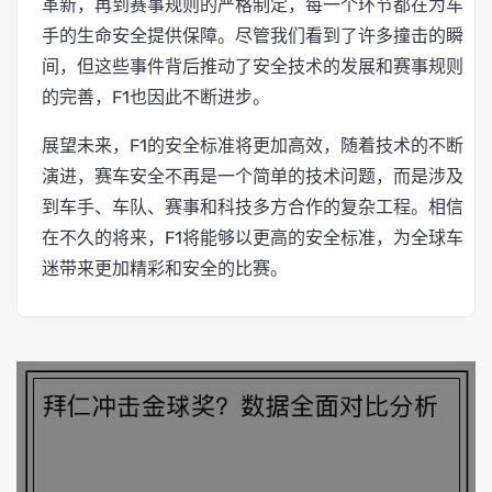
革新，再到赛事规则的严格制定，每一个环节都在为车
手的生命安全提供保障。尽管我们看到了许多撞击的瞬
间，但这些事件背后推动了安全技术的发展和赛事规则
的完善，F1也因此不断进步。
展望未来，F1的安全标准将更加高效，随着技术的不断
演进，赛车安全不再是一个简单的技术问题，而是涉及
到车手、车队、赛事和科技多方合作的复杂工程。相信
在不久的将来，F1将能够以更高的安全标准，为全球车
迷带来更加精彩和安全的比赛。