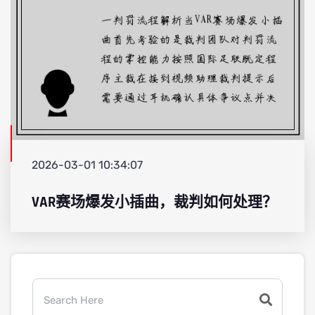
2026-03-01 10:34:07
VAR赛场爆发小插曲，裁判如何处理？