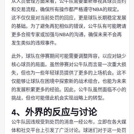
从人员管理方面来看，公牛队需要重新审视其球员签约
和交易流程，确保所有操作都严格遵守NBA的规定。
这不仅仅是对当前处罚的回应，更是球队长期稳定发展
的基础。为了避免再犯相似的错误，公牛队有可能聘请
更多合规专家或加强与NBA的沟通，确保未来不会再
发生类似的违规事件。
此外，球队在停赛期间可能需要调整阵容，以应对缺少
核心球员的局面。虽然停赛对公牛队而言是一次重大损
失，但也为一些年轻球员提供了更多的上场机会。这不
仅能够让球队在困境中探索新的战术组合，也能为未来
的发展积累更多的经验。因此，公牛队虽然面临不小的
挑战，但也可能借此机会实现战略上的转型。
4、外界的反应与讨论
公牛队因违规受到处罚的消息一经公布，立即在各大媒
体和社交平台上引发了广泛讨论。球迷们对于这一处罚