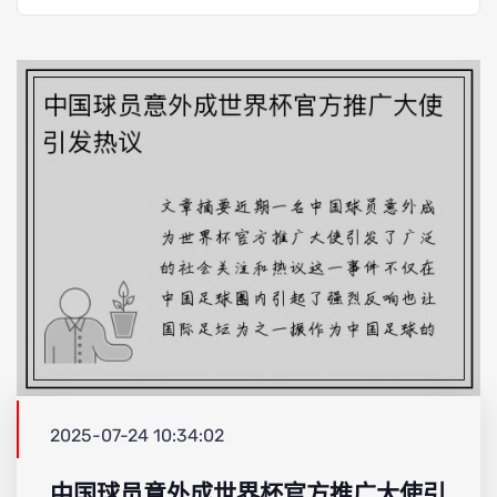
2025-07-24 10:34:02
中国球员意外成世界杯官方推广大使引