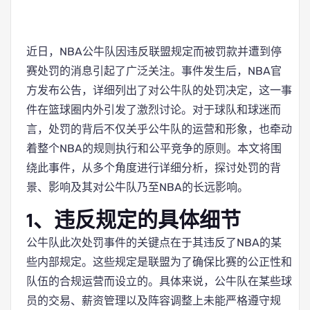
近日，NBA公牛队因违反联盟规定而被罚款并遭到停
赛处罚的消息引起了广泛关注。事件发生后，NBA官
方发布公告，详细列出了对公牛队的处罚决定，这一事
件在篮球圈内外引发了激烈讨论。对于球队和球迷而
言，处罚的背后不仅关乎公牛队的运营和形象，也牵动
着整个NBA的规则执行和公平竞争的原则。本文将围
绕此事件，从多个角度进行详细分析，探讨处罚的背
景、影响及其对公牛队乃至NBA的长远影响。
1、违反规定的具体细节
公牛队此次处罚事件的关键点在于其违反了NBA的某
些内部规定。这些规定是联盟为了确保比赛的公正性和
队伍的合规运营而设立的。具体来说，公牛队在某些球
员的交易、薪资管理以及阵容调整上未能严格遵守规