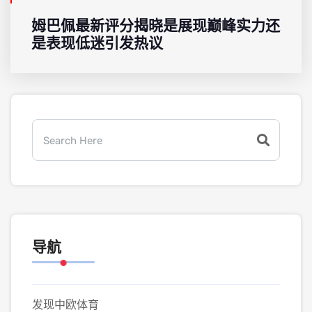
姆巴佩最新评分揭晓是展现巅峰实力还
是表现低迷引发热议
导航
发现中欧体育