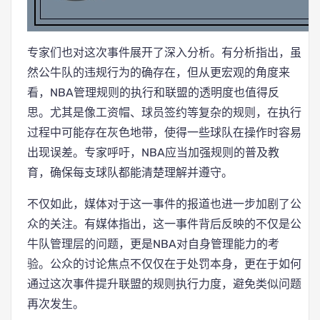
专家们也对这次事件展开了深入分析。有分析指出，虽
然公牛队的违规行为的确存在，但从更宏观的角度来
看，NBA管理规则的执行和联盟的透明度也值得反
思。尤其是像工资帽、球员签约等复杂的规则，在执行
过程中可能存在灰色地带，使得一些球队在操作时容易
出现误差。专家呼吁，NBA应当加强规则的普及教
育，确保每支球队都能清楚理解并遵守。
不仅如此，媒体对于这一事件的报道也进一步加剧了公
众的关注。有媒体指出，这一事件背后反映的不仅是公
牛队管理层的问题，更是NBA对自身管理能力的考
验。公众的讨论焦点不仅仅在于处罚本身，更在于如何
通过这次事件提升联盟的规则执行力度，避免类似问题
再次发生。