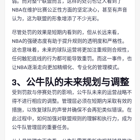
弱。而对整个联盟而言，这样的处罚也让人看到了
NBA在维护比赛公正性方面的坚定决心，甚至有声音
认为，这为联盟的形象增添了不少光彩。
尽管处罚的效果是短期内看到的，但从长远来看，
NBA的强硬态度有助于提升规则的透明度和严格性。
这也意味着，未来的球队运营将更加注重规则合规性，
任何触犯底线的行为都可能导致重罚。而这一事件，也
让NBA逐渐走向更加精细化、专业化的管理模式。
3、公牛队的未来规划与调整
受到罚款与停赛处罚的影响，公牛队未来的运营战略不
得不进行相应的调整。管理层必须在短期内采取有效的
措施，以恢复球队的声誉并确保不会再犯类似错误。在
此过程中，如何加强对联盟规则的理解和执行力，成为
公牛队管理层的重要任务。