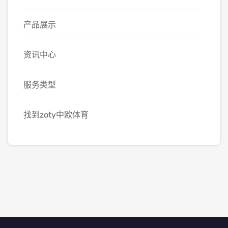
产品展示
资讯中心
服务类型
找到zoty中欧体育