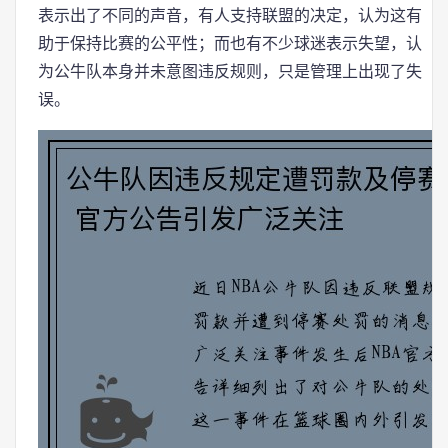
表示出了不同的声音，有人支持联盟的决定，认为这有
助于保持比赛的公平性；而也有不少球迷表示失望，认
为公牛队本身并未意图违反规则，只是管理上出现了失
误。