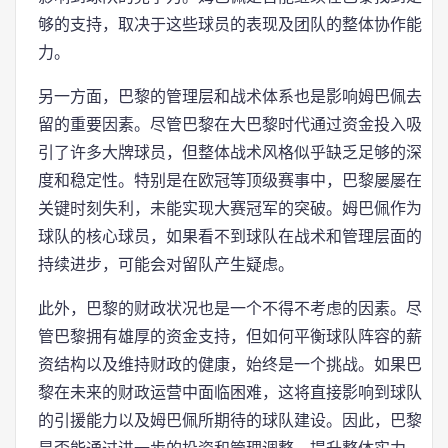
够的支持，取决于这些球员的表现及团队的整体协作能
力。
另一方面，巴黎的管理层和战术体系也是影响姆巴佩去
留的重要因素。尽管巴黎在大巴黎时代通过资金投入吸
引了许多大牌球员，但整体战术风格似乎缺乏足够的深
度和稳定性。特别是在欧冠等顶级赛事中，巴黎屡屡在
关键时刻失利，未能实现大赛冠军的突破。姆巴佩作为
球队的核心球员，如果看不到球队在战术和管理层面的
持续进步，可能会对留队产生疑虑。
此外，巴黎的财政状况也是一个不得不考虑的因素。尽
管巴黎拥有雄厚的资金支持，但如何平衡球队阵容的薪
资结构以及维持财政的健康，始终是一个挑战。如果巴
黎在未来的财政运营中面临困难，这将直接影响到球队
的引援能力以及姆巴佩所期待的球队建设。因此，巴黎