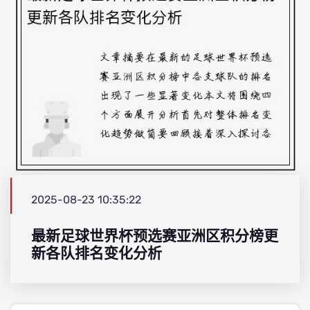
2025-08-23 10:35:22
最新足球世界杯预选赛亚洲区积分榜更
新各队排名变化分析