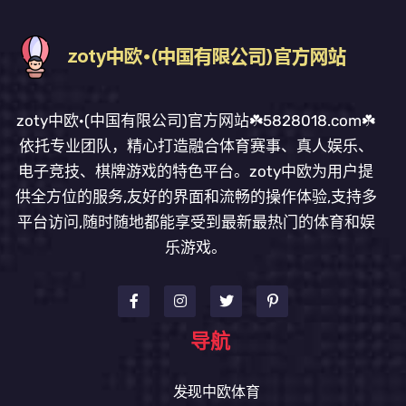
zoty中欧·(中国有限公司)官方网站☘️5828018.com☘️
依托专业团队，精心打造融合体育赛事、真人娱乐、
电子竞技、棋牌游戏的特色平台。zoty中欧为用户提
供全方位的服务,友好的界面和流畅的操作体验,支持多
平台访问,随时随地都能享受到最新最热门的体育和娱
乐游戏。
导航
发现中欧体育