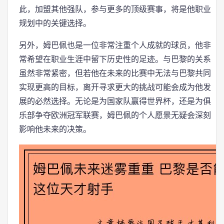
此，加盟其他强队，参与更多的顶级赛事，将是他职业
规划中的关键选择。
另外，姆巴佩也是一位非常注重个人成就的球员，他非
常希望在职业生涯中留下历史性的足迹。与巴黎的关系
虽然非常紧密，但若他在未来的比赛中无法与巴黎共同
实现更高的目标，离开寻求更大的挑战可能会成为他发
展的必然选择。无论是为国家队赢得世界杯，还是为俱
乐部争夺欧洲冠军联赛，姆巴佩的个人愿景无疑会深刻
影响他未来的决策。