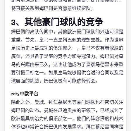
是否能通过进一步的投资和管理调整，提升整体实力，
将直接关系到姆巴佩是否愿意继续留队。
3、其他豪门球队的竞争
姆巴佩的离队传闻中，其他欧洲豪门球队的兴趣可谓是
重重。首先，皇马一直是姆巴佩的理想去处。作为世界
足坛历史上最成功的俱乐部之一，皇马不仅有着深厚的
底蕴，还具备了足够的竞争力和夺冠潜力。姆巴佩对皇
马的兴趣由来已久，这也让他成为了皇家马德里未来重
要引援目标之一。如果皇马能够提供合适的合同以及足
球层面的挑战，姆巴佩极有可能选择转会。
zoty中欧平台
除此之外，曼城、拜仁慕尼黑等豪门球队也在密切关注
姆巴佩的动态。曼城在瓜迪奥拉的带领下，已经成为了
欧洲最具统治力的俱乐部之一，他们的阵容深度和战术
体系也非常符合姆巴佩的发展需求。拜仁慕尼黑同样是