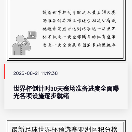
2025-08-21 11:19:38
世界杯倒计时30天赛场准备进度全面曝
光各项设施逐步就绪