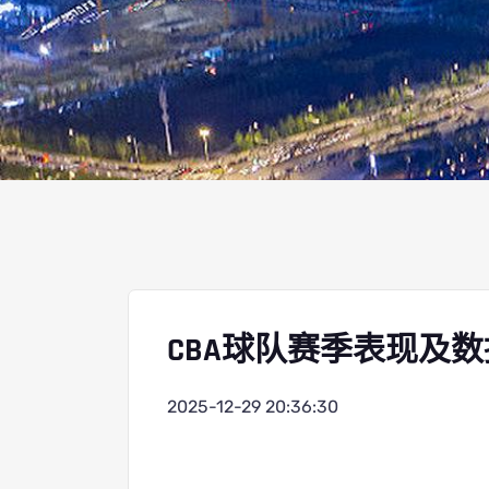
CBA球队赛季表现及
2025-12-29 20:36:30