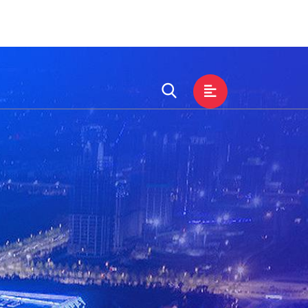
心
服务类型
找到zoty中欧体育