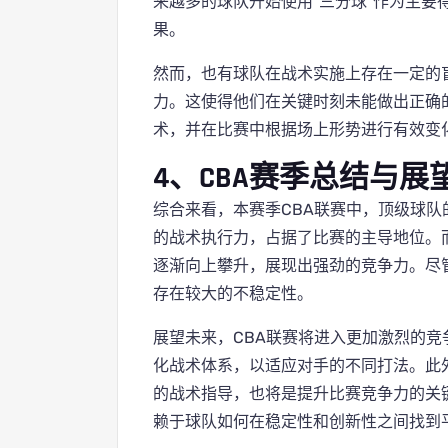
来越多的球队开始使用“三分球”作为主要
果。
然而，也有球队在战术实施上存在一定的
力。这使得他们在关键时刻未能做出正确
术，并在比赛中根据场上形势进行有效变
4、CBA赛季总结与展
综合来看，本赛季CBA联赛中，顶级球
的战术执行力，占据了比赛的主导地位。
逐渐向上攀升，展现出强劲的竞争力。尽
存在较大的不稳定性。
展望未来，CBA联赛将进入更加激烈的
化战术体系，以适应对手的不同打法。此
的战术指导，也将是提升比赛竞争力的关
赖于球队如何在稳定性和创新性之间找到