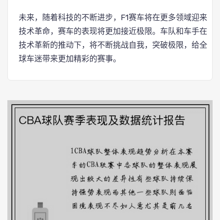
未来，随着科技的不断进步，F1赛车将在更多领域迎来
技术革命，赛车的表现将更加接近极限。车队和车手在
技术革新的推动下，将不断挑战自我，突破极限，给全
球车迷带来更加精彩的赛事。