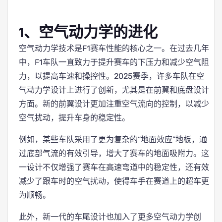
1、空气动力学的进化
空气动力学技术是F1赛车性能的核心之一。在过去几年
中，F1车队一直致力于提升赛车的下压力和减少空气阻
力，以提高车速和操控性。2025赛季，许多车队在空
气动力学设计上进行了创新，尤其是在前翼和底盘设计
方面。新的前翼设计更加注重空气流向的控制，以减少
空气扰动，提升车身的稳定性。
例如，某些车队采用了更为复杂的“地面效应”地板，通
过底部气流的有效引导，增大了赛车的地面吸附力。这
一设计不仅增强了赛车在高速弯道中的稳定性，还有效
减少了跟车时的空气扰动，使得车手在赛道上的超车更
为顺畅。
此外，新一代的车尾设计也加入了更多空气动力学创