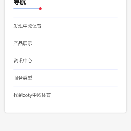
导航
发现中欧体育
产品展示
资讯中心
服务类型
找到zoty中欧体育