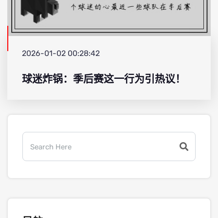
2026-01-02 00:28:42
球迷炸锅：季后赛这一行为引热议！