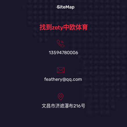
SiteMap
找到zoty中欧体育
13594780006
feathery@qq.com
文昌市济遮瀑布216号