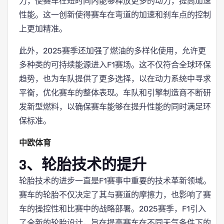
力，使赛车在短时间内能够释放更多的动力，提高加速
性能。这一创新使得赛车在弯道的加速和刹车点的控制
上更加精准。
此外，2025赛季还加强了燃油的多样化使用，允许更
多种类的可持续能源进入F1赛场。这不仅符合全球环保
趋势，也为车队提供了更多选择，以在动力系统中寻求
平衡，优化赛车的整体表现。车队和引擎制造商不断研
发新型燃料，以确保赛车能够在提升性能的同时满足环
保标准。
中欧体育
3、轮胎技术的提升
轮胎技术的进步一直是F1赛事中重要的技术革新领域。
赛车的轮胎不仅决定了其与赛道的摩擦力，也影响了赛
车的操控性和比赛中的战略部署。2025赛季，F1引入
了全新的轮胎设计，旨在提高赛车在不同天气条件下的