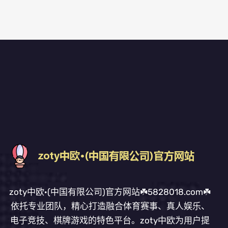
zoty中欧·(中国有限公司)官方网站☘️5828018.com☘️
依托专业团队，精心打造融合体育赛事、真人娱乐、
电子竞技、棋牌游戏的特色平台。zoty中欧为用户提