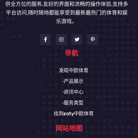
供全方位的服务,友好的界面和流畅的操作体验,支持多
平台访问,随时随地都能享受到最新最热门的体育和娱
乐游戏。
导航
发现中欧体育
产品展示
资讯中心
服务类型
找到zoty中欧体育
网站地图